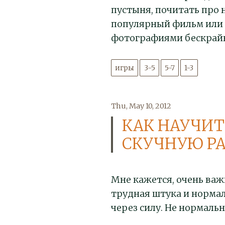
пустыня, почитать про 
популярный фильм или 
фотографиями бескрайн
игры
3-5
5-7
1-3
Thu, May 10, 2012
КАК НАУЧИТ
СКУЧНУЮ Р
Мне кажется, очень важ
трудная штука и нормал
через силу. Не нормальн