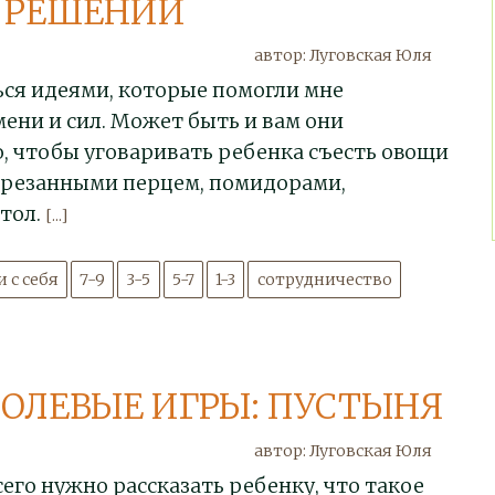
Х РЕШЕНИЙ
автор: Луговская Юля
ься идеями, которые помогли мне
ени и сил. Может быть и вам они
о, чтобы уговаривать ребенка съесть овощи
нарезанными перцем, помидорами,
стол.
[...]
 с себя
7-9
3-5
5-7
1-3
сотрудничество
ОЛЕВЫЕ ИГРЫ: ПУСТЫНЯ
автор: Луговская Юля
сего нужно рассказать ребенку, что такое