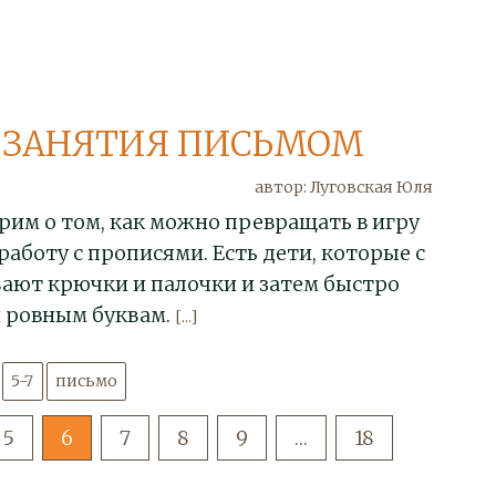
 ЗАНЯТИЯ ПИСЬМОМ
автор: Луговская Юля
рим о том, как можно превращать в игру
аботу с прописями. Есть дети, которые с
ают крючки и палочки и затем быстро
и ровным буквам.
[...]
5-7
письмо
5
6
7
8
9
…
18