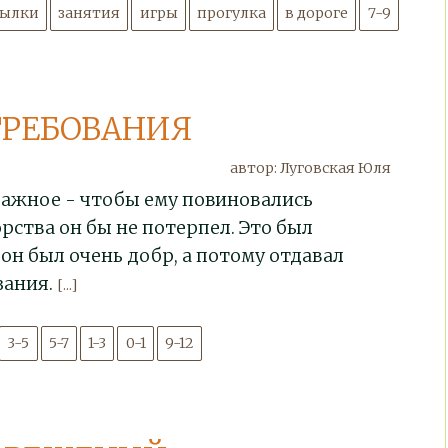
сылки
занятия
игры
прогулка
в дороге
7-9
ТРЕБОВАНИЯ
автор: Луговская Юля
важное - чтобы ему повиновались
рства он бы не потерпел. Это был
он был очень добр, а потому отдавал
зания.
[...]
3-5
5-7
1-3
0-1
9-12