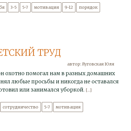
ебя
3-5
5-7
мотивация
9-12
порядок
ЕТСКИЙ ТРУД
автор: Луговская Юля
он охотно помогал нам в разных домашних
лнял любые просьбы и никогда не оставался
готовил или занимался уборкой.
[...]
сотрудничество
5-7
мотивация