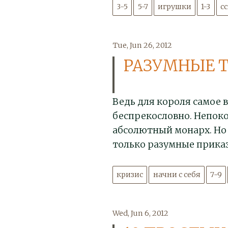
3-5
5-7
игрушки
1-3
с
Tue, Jun 26, 2012
РАЗУМНЫЕ 
Ведь для короля самое 
беспрекословно. Непоко
абсолютный монарх. Но 
только разумные прика
кризис
начни с себя
7-9
Wed, Jun 6, 2012