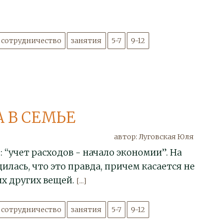
сотрудничество
занятия
5-7
9-12
 В СЕМЬЕ
автор: Луговская Юля
 “учет расходов - начало экономии”. На
лась, что это правда, причем касается не
их других вещей.
[...]
сотрудничество
занятия
5-7
9-12