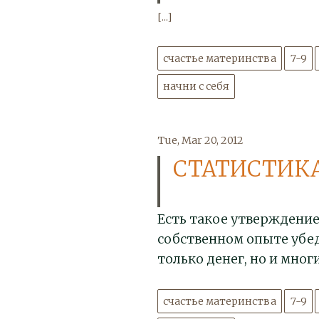
[...]
счастье материнства
7-9
начни с себя
Tue, Mar 20, 2012
СТАТИСТИКА
Есть такое утверждение:
собственном опыте убеди
только денег, но и мног
счастье материнства
7-9