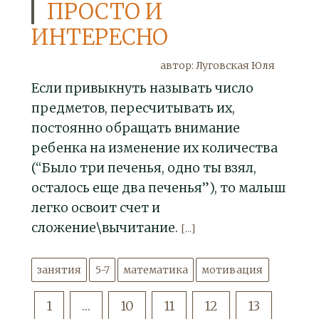
ПРОСТО И
ИНТЕРЕСНО
автор: Луговская Юля
Если привыкнуть называть число
предметов, пересчитывать их,
постоянно обращать внимание
ребенка на изменение их количества
(“Было три печенья, одно ты взял,
осталось еще два печенья”), то малыш
легко освоит счет и
сложение\вычитание.
[...]
занятия
5-7
математика
мотивация
1
…
10
11
12
13