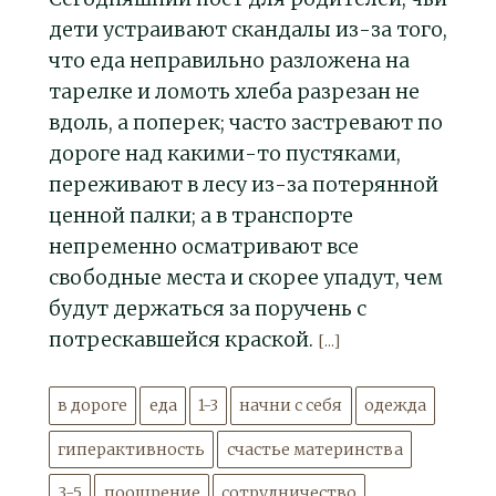
дети устраивают скандалы из-за того,
что еда неправильно разложена на
тарелке и ломоть хлеба разрезан не
вдоль, а поперек; часто застревают по
дороге над какими-то пустяками,
переживают в лесу из-за потерянной
ценной палки; а в транспорте
непременно осматривают все
свободные места и скорее упадут, чем
будут держаться за поручень с
потрескавшейся краской.
[...]
в дороге
еда
1-3
начни с себя
одежда
гиперактивность
счастье материнства
3-5
поощрение
сотрудничество