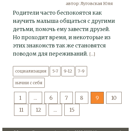
автор: Луговская Юля
Родители часто беспокоятся как
научить малыша общаться с другими
детьми, помочь ему завести друзей.
Но проходит время, и некоторые из
этих знакомств так же становятся
поводом для переживаний.
[...]
социализация
5-7
9-12
7-9
начни с себя
1
…
6
7
8
9
10
11
12
…
15