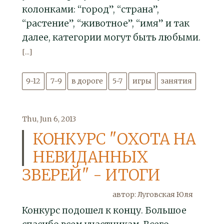
колонками: “город”, “страна”,
“растение”, “животное”, “имя” и так
далее, категории могут быть любыми.
[...]
9-12
7-9
в дороге
5-7
игры
занятия
Thu, Jun 6, 2013
КОНКУРС "ОХОТА НА
НЕВИДАННЫХ
ЗВЕРЕЙ" - ИТОГИ
автор: Луговская Юля
Конкурс подошел к концу. Большое