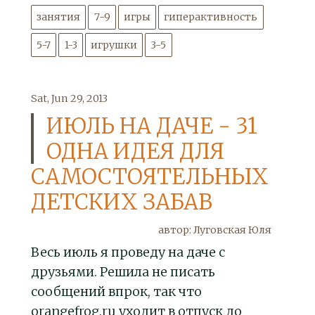
занятия
7-9
игры
гиперактивность
5-7
1-3
игрушки
3-5
Sat, Jun 29, 2013
ИЮЛЬ НА ДАЧЕ - 31
ОДНА ИДЕЯ ДЛЯ
САМОСТОЯТЕЛЬНЫХ
ДЕТСКИХ ЗАБАВ
автор: Луговская Юля
Весь июль я проведу на даче с
друзьями. Решила не писать
сообщений впрок, так что
orangefrog.ru уходит в отпуск до