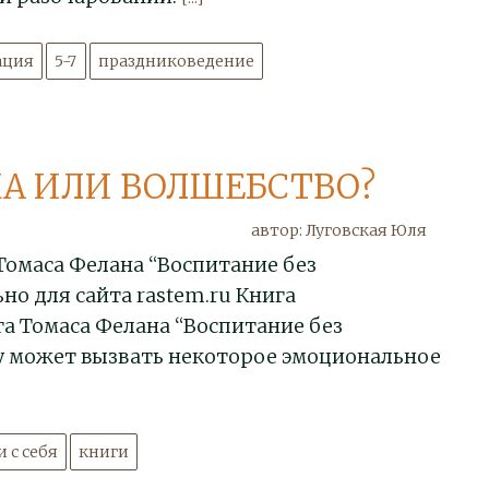
ация
5-7
праздниковедение
А ИЛИ ВОЛШЕБСТВО?
автор: Луговская Юля
Томаса Фелана “Воспитание без
о для сайта rastem.ru Книга
а Томаса Фелана “Воспитание без
 может вызвать некоторое эмоциональное
 с себя
книги