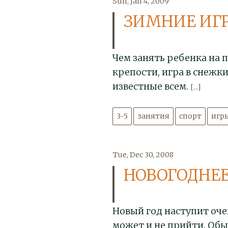
Sun, Jan 4, 2009
ЗИМНИЕ ИГ
Чем занять ребенка на 
крепости, игра в снежки
известные всем.
[...]
3-5
занятия
спорт
игр
Tue, Dec 30, 2008
НОВОГОДНЕЕ
Новый год наступит оче
может и не прийти. Об