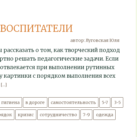
ВОСПИТАТЕЛИ
автор: Луговская Юля
 рассказать о том, как творческий подход
тно решать педагогические задачи. Если
 отвлекается при выполнении рутинных
у картинки с порядком выполнения всех
.
[...]
гигиена
в дороге
самостоятельность
5-7
3-5
рядок
кризис
сотрудничество
7-9
одежда