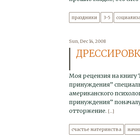
праздники
3-5
социализ
Sun, Dec 14, 2008
ДРЕССИРОВК
Моя рецензия на книгу 
принуждения” специальн
американского психолог
принуждения” поначалу
отторжение.
[...]
счастье материнства
начни