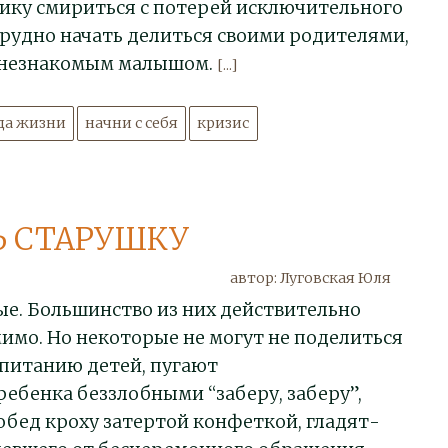
ику смириться с потерей исключительного
рудно начать делиться своими родителями,
с незнакомым малышом.
[...]
да жизни
начни с себя
кризис
Ь СТАРУШКУ
автор: Луговская Юля
е. Большинство из них действительно
имо. Но некоторые не могут не поделиться
спитанию детей, пугают
ебенка беззлобными “заберу, заберу”,
бед кроху затертой конфеткой, гладят-