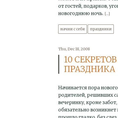
от гостей, подарков, у
новогоднюю ночь.
[...]
начни с себя
праздники
Thu, Dec 18, 2008
10 СЕКРЕТО
ПРАЗДНИКА
Начинается пора нового
родителей, решивших с
вечеринку, кроме забот,
обязательно возникнет 
прошло гладко, без слез