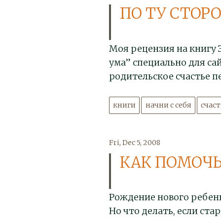
ПО ТУ СТОР
Моя рецензия на книгу Э
ума” специально для са
родительское счастье 
книги
начни с себя
счас
Fri, Dec 5, 2008
КАК ПОМОЧЬ
Рождение нового ребенк
Но что делать, если ста