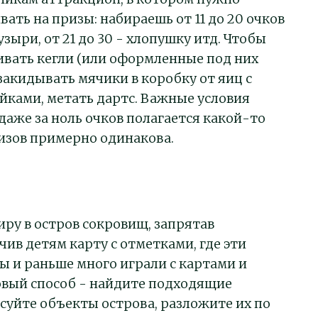
ать на призы: набираешь от 11 до 20 очков
зыри, от 21 до 30 - хлопушку итд. Чтобы
ивать кегли (или оформленные под них
закидывать мячики в коробку от яиц с
ками, метать дартс. Важные условия
даже за ноль очков полагается какой-то
ризов примерно одинакова.
ру в остров сокровищ, запрятав
чив детям карту с отметками, где эти
вы и раньше много играли с картами и
овый способ - найдите подходящие
суйте объекты острова, разложите их по