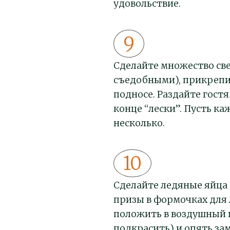
удовольствие.
Сделайте множество св
съедобными), прикрепи
подносе. Раздайте гост
конце “лески”. Пусть к
несколько.
Сделайте ледяные яйца 
призы в формочках для 
положить в воздушный 
подкрасить) и опять за