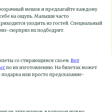
розрачный мешок и предлагайте каждому
себе на ощупь. Малыши часто
приходится уходить из гостей. Специальный
из-сюрприз их подбодрит.
илеты со стирающимся слоем.
Вот
сс
по их изготовлению. На билетах может
 подарка или просто предсказание-
никам аттракцион, в котором нужно