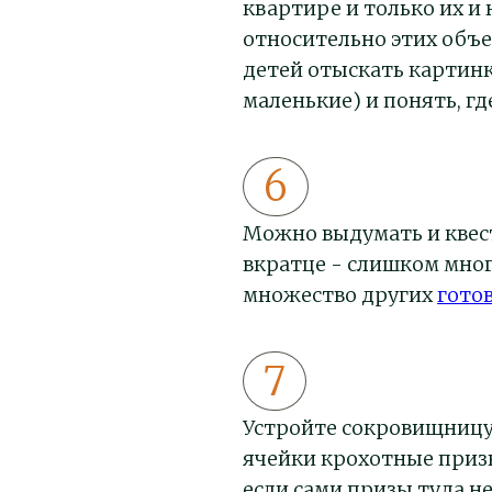
квартире и только их и
относительно этих объе
детей отыскать картинк
маленькие) и понять, гд
Можно выдумать и квест
вкратце - слишком мног
множество других
гото
Устройте сокровищницу 
ячейки крохотные приз
если сами призы туда н